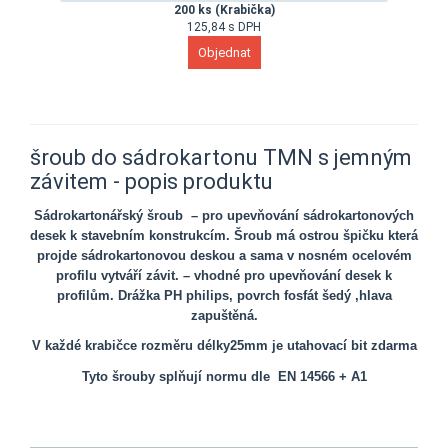
200 ks (Krabička)
125,84 s DPH
šroub do sádrokartonu TMN s jemným
závitem - popis produktu
Sádrokartonářský šroub
– pro upevňování sádrokartonových
desek k stavebním konstrukcím. Šroub má ostrou špičku
která
projde sádrokartonovou deskou a sama v nosném ocelovém
profilu vytváří závit. – vhodné pro upevňování desek k
profilům. Drážka PH philips, povrch fosfát šedý ,hlava
zapuštěná.
V každé krabičce rozměru délky25mm je utahovací bit zdarma
Tyto šrouby splňují normu dle
EN 14566 + A1