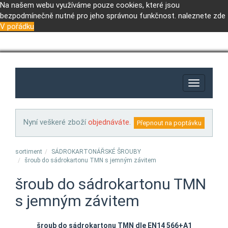
Na našem webu využíváme pouze cookies, které jsou
bezpodmínečně nutné pro jeho správnou funkčnost.
naleznete zde
V pořádku
Toggle
navigation
Nyní veškeré zboží
objednáváte
.
sortiment
SÁDROKARTONÁŘSKÉ ŠROUBY
šroub do sádrokartonu TMN s jemným závitem
šroub do sádrokartonu TMN
s jemným závitem
šroub do sádrokartonu TMN dle EN14 566+A1