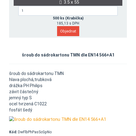
3.5 x 55
500 ks (Krabička)
185,13 s DPH
šroub do sádrokartonu TMN dle EN14 566+A1
šroub do sádrokartonu TMN
hlava plochá,trubková
drážka PH Philips
závit částečný
jemný typ S
ocel tvrzená C1022
fosfát šedý
Kód:
DwFlbPhPasScGpNo