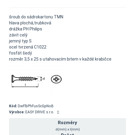
šroub do sádrokartonu TMN
hlava plochá,trubková
drážka PH Philips
závit celý
jemný typ S
ocel tvrzená C1022
fosfát šedý
rozměr 3,5 x 25 s utahovacím bitem v každé krabičce
Kód:
DwFlbPhFusScGpNoB
Výrobce:
EASY DRIVE s.r.o.
Rozměry
d(mm) x l(mm)