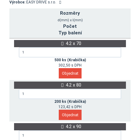
Výrobce:
EASY DRIVE s.r.o.
Rozměry
d(mm) x l(mm)
Počet
Typ balení
4.2 x 70
500 ks (Krabička)
302,50 s DPH
4.2 x 80
200 ks (Krabička)
123,42 s DPH
4.2 x 90